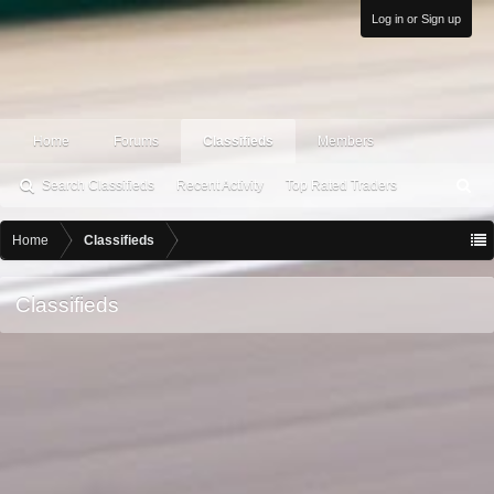
Log in or Sign up
Home
Forums
Classifieds
Members
Search Classifieds
Recent Activity
Top Rated Traders
S
ea
rc
Home
Classifieds
h
Classifieds