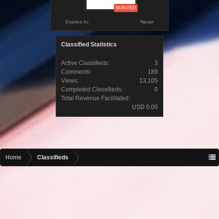
WANTED
Expires In:
Never
Classified Statistics
Active Classifieds:
3
Comments:
189
Views:
13,105
Completed Classifieds:
0
Total Revenue Facilitated:
USD 0.00
Home
Classifieds