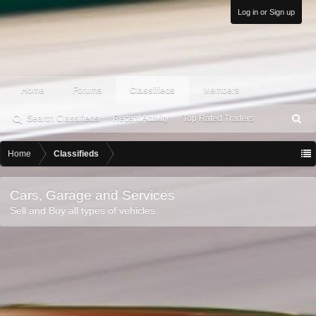
Log in or Sign up
Home
Forums
Classifieds
Members
Search Classifieds
Recent Activity
Top Rated Traders
S
ea
rc
Home
Classifieds
h
Cars, Garage and Services
Sell and Buy all types of vehicles.