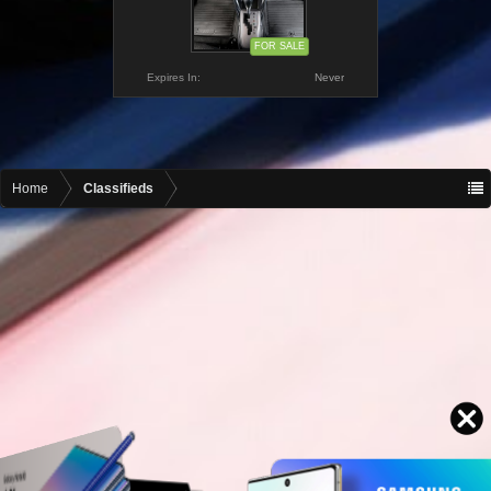
FOR SALE
Expires In:
Never
Home
Classifieds