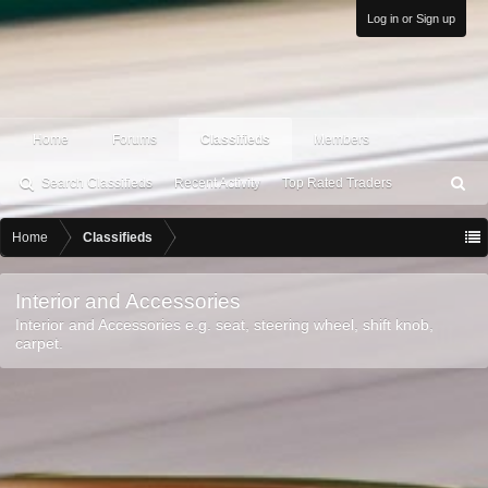
Log in or Sign up
Home
Forums
Classifieds
Members
Search Classifieds
Recent Activity
Top Rated Traders
S
ea
rc
Home
Classifieds
h
Interior and Accessories
Interior and Accessories e.g. seat, steering wheel, shift knob,
carpet.