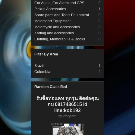
Car Audio, Car Alarm and GPS
0
Pickup Accessories
1
Spare parts and Tools Equipment
0
Motorsport Equipment
0
Motorcycle and Accessories
0
Karting and Accessories
0
Clothing, Memorabilia & Books
0
Filter By Area
Brazil
1
Colombia
2
Random Classified
รับชื้อท่อแคท ทุกรุ่น ติดต่อคุณ
กบ 0817436515 id
line:kob192
by
icrecytech
OFFERS