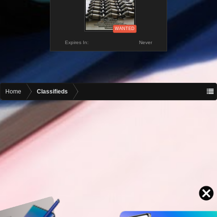
WANTED
Expires In:
Never
Home
Classifieds