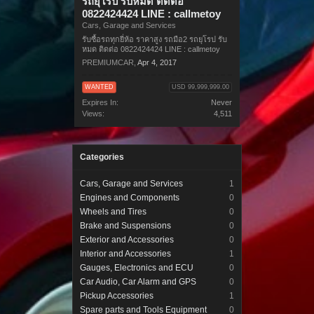
รถยุโรป รับหมด ติดต่อ
0822424424 LINE : callmetoy
Cars, Garage and Services
รับซื้อรถทุกยี่ห้อ ราคาสูง รถมือ2 รถยุโรป รับ
หมด ติดต่อ 0822424424 LINE : callmetoy
PREMIUMCAR
,
Apr 4, 2017
WANTED
USD 99,999,999.00
Expires In:
Never
Views:
4,511
Categories
Cars, Garage and Services
1
Engines and Components
0
Wheels and Tires
0
Brake and Suspensions
0
Exterior and Accessories
0
Interior and Accessories
1
Gauges, Electronics and ECU
0
Car Audio, Car Alarm and GPS
0
Pickup Accessories
1
Spare parts and Tools Equipment
0