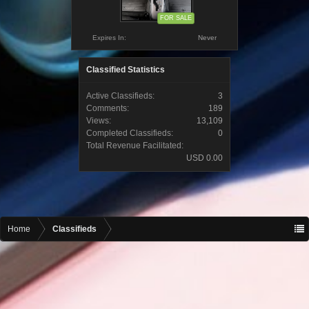
FOR SALE
Expires In:
Never
Classified Statistics
Active Classifieds:
3
Comments:
189
Views:
13,109
Completed Classifieds:
0
Total Revenue Facilitated:
USD 0.00
Home
Classifieds