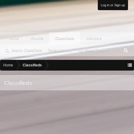
Log in or Sign up
Home
Forums
Classifieds
Members
Search Classifieds
Recent Activity
Top Rated Traders
S
ea
rc
Home
Classifieds
h
Classifieds