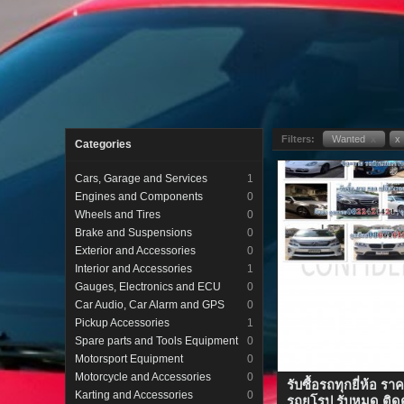
Filters:
Wanted
x
x
Categories
Cars, Garage and Services
1
Engines and Components
0
Wheels and Tires
0
Brake and Suspensions
0
Exterior and Accessories
0
Interior and Accessories
1
Gauges, Electronics and ECU
0
Car Audio, Car Alarm and GPS
0
Pickup Accessories
1
Spare parts and Tools Equipment
0
Motorsport Equipment
0
Motorcycle and Accessories
0
รับซื้อรถทุกยี่ห้อ รา
Karting and Accessories
0
รถยุโรป รับหมด ติด