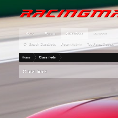
Home
Forums
Classifieds
Members
Search Classifieds
Recent Activity
Top Rated Traders
Home
Classifieds
Classifieds