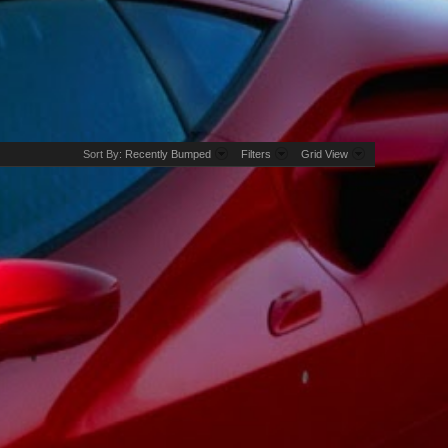
Sort By:
Recently Bumped
Filters
Grid View